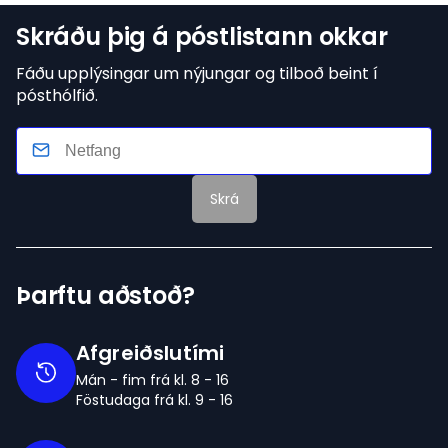
Skráðu þig á póstlistann okkar
Fáðu upplýsingar um nýjungar og tilboð beint í
pósthólfið.
Skrá
Þarftu aðstoð?
Afgreiðslutími
Mán - fim frá kl. 8 - 16
Föstudaga frá kl. 9 - 16