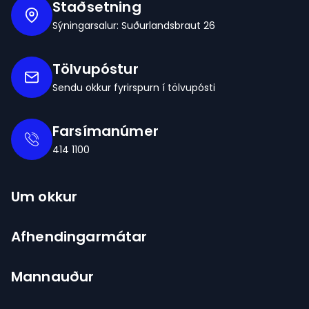
Staðsetning
Sýningarsalur: Suðurlandsbraut 26
Tölvupóstur
Sendu okkur fyrirspurn í tölvupósti
Farsímanúmer
414 1100
Um okkur
Afhendingarmátar
Mannauður