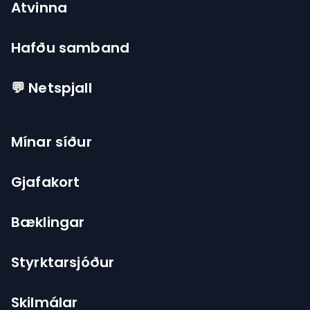
Atvinna
Hafðu samband
💬 Netspjall
Mínar síður
Gjafakort
Bæklingar
Styrktarsjóður
Skilmálar