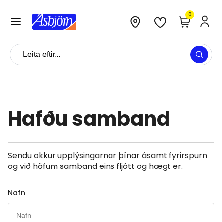
0
Hafðu samband
Sendu okkur upplýsingarnar þínar ásamt fyrirspurn
og við höfum samband eins fljótt og hægt er.
Nafn