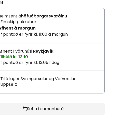
ng
Heimsent
á
höfuðborgarsvæðinu
í Eimskip pakkabox
Afhent
á morgun
Ef pantað er fyrir kl. 11:00 á morgun
Afhent
í vöruhúsi
Reykjavík
ilbúið kl. 13:10
f pantað er fyrir kl. 13:05 í dag
Til á lager:
Sýningarsalur og Vefverslun
Uppselt:
Setja í samanburð