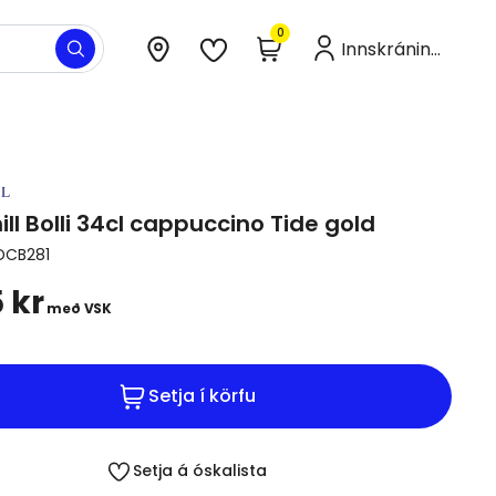
Ef pantað er fyrir kl. 13:05 í dag
0
Innskráning
Til á lager:
Sýningarsalur og Vefverslun
Uppselt:
ll Bolli 34cl cappuccino Tide gold
CB281
 kr
með VSK
Setja í körfu
Setja á óskalista