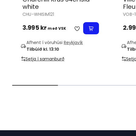
white
Fleu
CHU-WHISIM121
VOB-1
3.995 kr
2.99
með VSK
Afhent í vöruhúsi
Reykjavík
Afhe
Tilbúið kl. 13:10
Tilb
Setja í samanburð
Setj