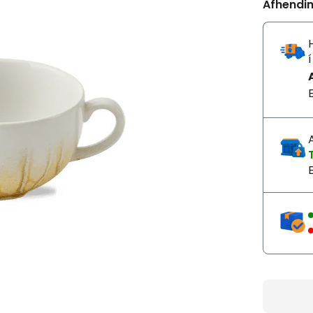
Afhendi
T
E