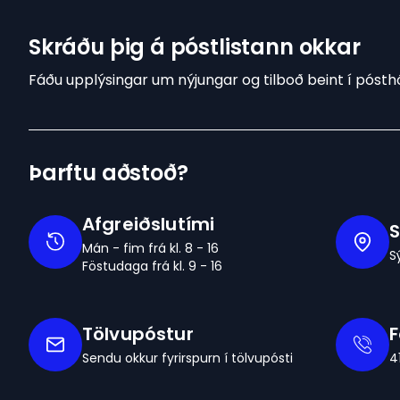
Skráðu þig á póstlistann okkar
Fáðu upplýsingar um nýjungar og tilboð beint í pósthó
Þarftu aðstoð?
Afgreiðslutími
S
Mán - fim frá kl. 8 - 16
S
Föstudaga frá kl. 9 - 16
Tölvupóstur
Sendu okkur fyrirspurn í tölvupósti
4