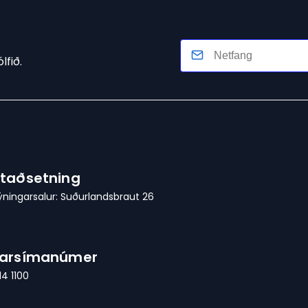
lfið.
taðsetning
ýningarsalur: Suðurlandsbraut 26
Farsímanúmer
14 1100