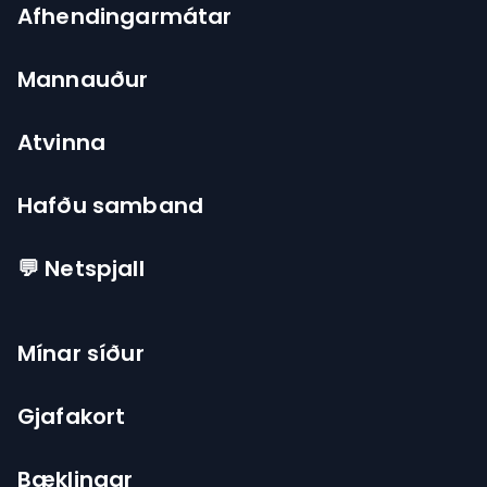
Afhendingarmátar
Mannauður
Atvinna
Hafðu samband
💬 Netspjall
Mínar síður
Gjafakort
Bæklingar