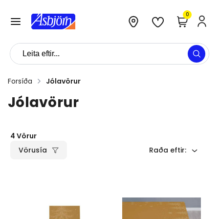
0
Forsíða
Jólavörur
Jólavörur
4
Vörur
Vörusía
Raða eftir
: