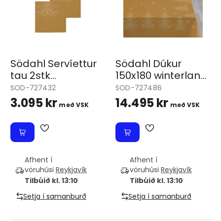
Södahl Servíettur
Södahl Dúkur
tau 2stk
150x180 winterland
Winterland golden
golden
SOD-727432
SOD-727486
3.095 kr
14.495 kr
með VSK
með VSK
Afhent í
Afhent í
vöruhúsi
Reykjavík
vöruhúsi
Reykjavík
Tilbúið kl. 13:10
Tilbúið kl. 13:10
Setja í samanburð
Setja í samanburð