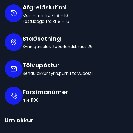
Afgreiðslutími
Mán - fim frá kl. 8 - 16
Föstudaga frá kl. 9 - 16
Staðsetning
Sýningarsalur: Suðurlandsbraut 26
Tölvupóstur
Sendu okkur fyrirspurn í tölvupósti
Farsímanúmer
414 1100
Um okkur