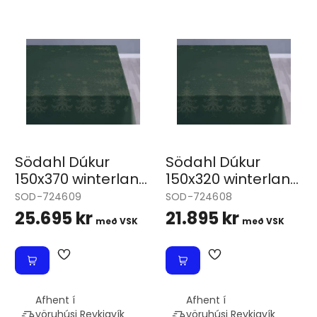
Södahl Dúkur
Södahl Dúkur
150x370 winterland
150x320 winterland
deep green
deep green
SOD-724609
SOD-724608
25.695 kr
21.895 kr
með VSK
með VSK
Afhent í
Afhent í
vöruhúsi
Reykjavík
vöruhúsi
Reykjavík