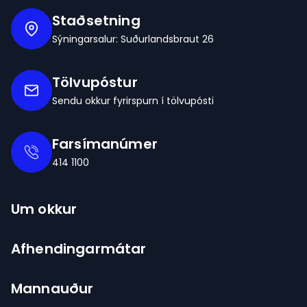
Staðsetning
Sýningarsalur: Suðurlandsbraut 26
Tölvupóstur
Sendu okkur fyrirspurn í tölvupósti
Farsímanúmer
414 1100
Um okkur
Afhendingarmátar
Mannauður