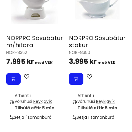
NORPRO Sósubátur
NORPRO Sósubátur
m/hitara
stakur
NOR-8352
NOR-8350
7.995 kr
3.995 kr
með VSK
með VSK
Afhent í
Afhent í
vöruhúsi
Reykjavík
vöruhúsi
Reykjavík
Tilbúið eftir 5 mín
Tilbúið eftir 5 mín
Setja í samanburð
Setja í samanburð