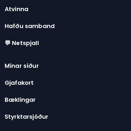
Atvinna
Hafðu samband
💬 Netspjall
Mínar síður
Gjafakort
Bæklingar
Styrktarsjóður