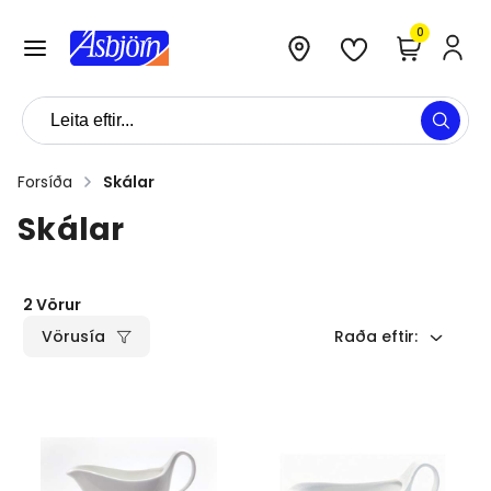
0
Forsíða
Skálar
Skálar
2
Vörur
Vörusía
Raða eftir
: