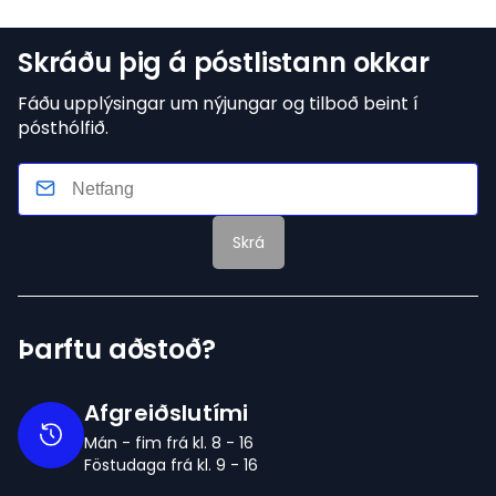
Skráðu þig á póstlistann okkar
Fáðu upplýsingar um nýjungar og tilboð beint í
pósthólfið.
Skrá
Þarftu aðstoð?
Afgreiðslutími
Mán - fim frá kl. 8 - 16
Föstudaga frá kl. 9 - 16