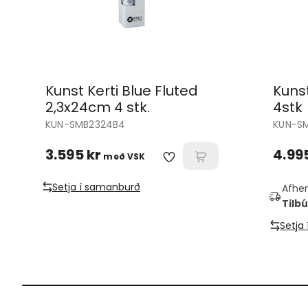
Kunst Kerti Blue Fluted
Kunst
2,3x24cm 4 stk.
4stk
KUN-SMB2324B4
KUN-S
3.595 kr
4.99
með VSK
Setja í samanburð
Afhen
Tilbú
Setja