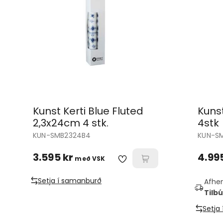
Kunst Kerti Blue Fluted
Kunst
2,3x24cm 4 stk.
4stk
KUN-SMB2324B4
KUN-S
3.595 kr
4.99
með VSK
Setja í samanburð
Afhen
Tilbú
Setja