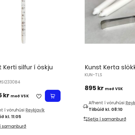
 Kerti silfur í öskju
Kunst Kerta slök
KUN-TLS
MSI2330B4
895 kr
með VSK
5 kr
með VSK
Afhent í vöruhúsi
Reyk
Tilbúið kl. 08:10
t í vöruhúsi
Reykjavík
ið kl. 11:05
Setja í samanburð
 í samanburð