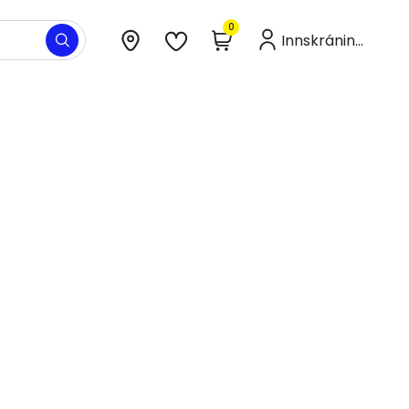
0
Innskráning