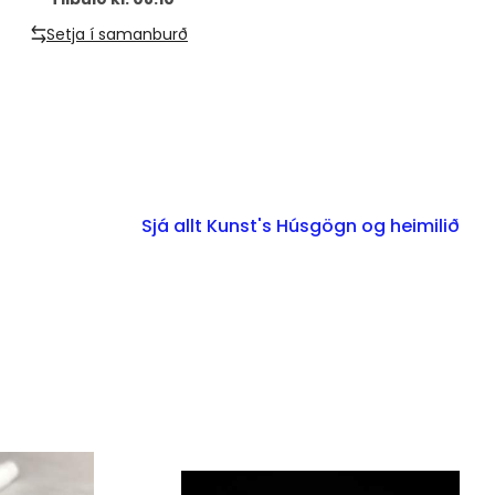
Setja í samanburð
Sjá allt Kunst's Húsgögn og heimilið