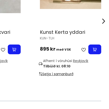
kvari
Kunst Kerta yddari
KUN-TLH
895 kr
með VSK
javík
Afhent í vöruhúsi
Reykjavík
Tilbúið kl. 08:10
Setja í samanburð