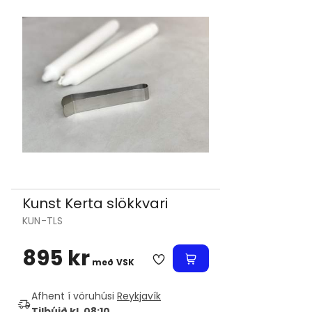
Kunst Kerta slökkvari
KUN-TLS
895 kr
með VSK
Afhent í vöruhúsi
Reykjavík
Tilbúið kl. 08:10