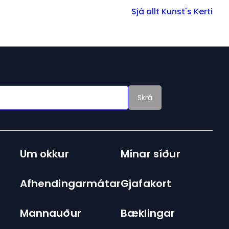
Sjá allt Kunst's Kerti
Skrá
Um okkur
Mínar síður
Afhendingarmátar
Gjafakort
Mannauður
Bæklingar