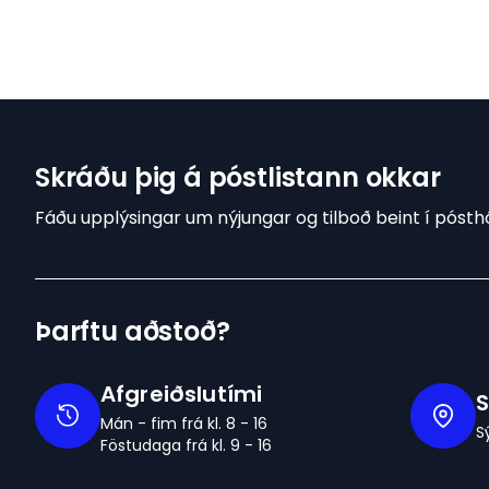
Skráðu þig á póstlistann okkar
Fáðu upplýsingar um nýjungar og tilboð beint í pósthó
Þarftu aðstoð?
Afgreiðslutími
S
Mán - fim frá kl. 8 - 16
S
Föstudaga frá kl. 9 - 16