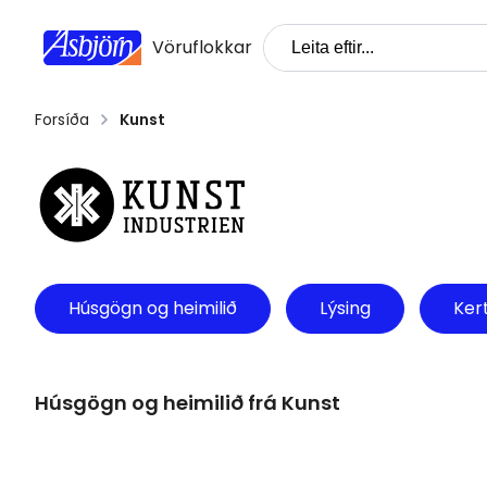
Vöruflokkar
Forsíða
Kunst
Húsgögn og heimilið
Lýsing
Kert
Húsgögn og heimilið frá Kunst