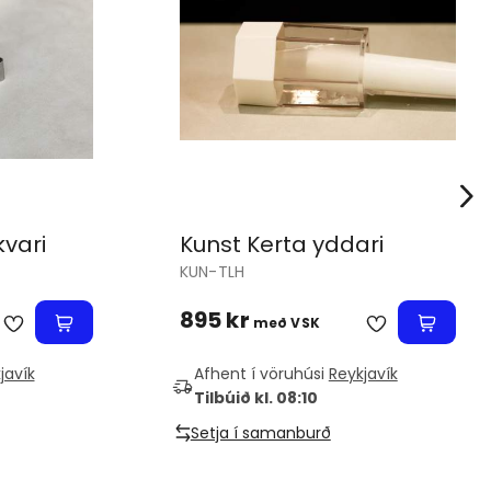
kvari
Kunst Kerta yddari
KUN-TLH
895 kr
með VSK
javík
Afhent í vöruhúsi
Reykjavík
Tilbúið kl. 08:10
Setja í samanburð