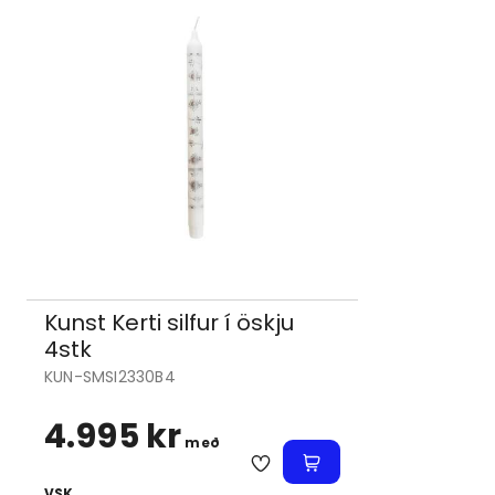
Kunst Kerti silfur í öskju
4stk
KUN-SMSI2330B4
4.995 kr
með
VSK