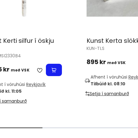
 Kerti silfur í öskju
Kunst Kerta slök
KUN-TLS
MSI2330B4
895 kr
með VSK
5 kr
með VSK
Afhent í vöruhúsi
Reyk
Tilbúið kl. 08:10
t í vöruhúsi
Reykjavík
ið kl. 11:05
Setja í samanburð
 í samanburð