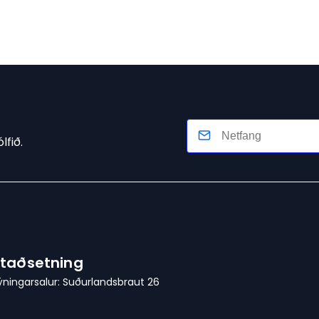
lfið.
taðsetning
ýningarsalur: Suðurlandsbraut 26