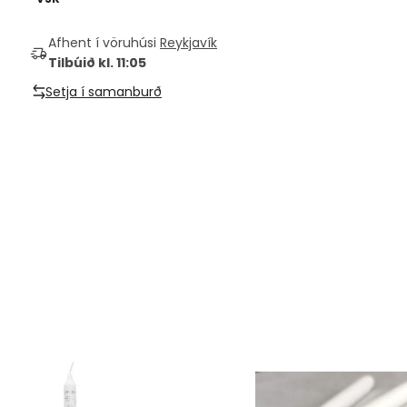
Afhent í vöruhúsi
Reykjavík
Tilbúið kl. 11:05
Setja í samanburð