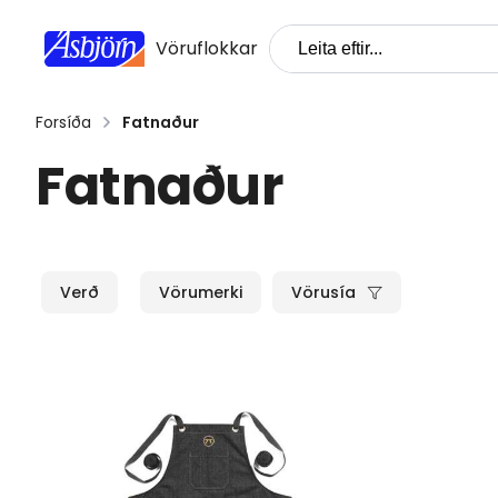
Vöruflokkar
Forsíða
Fatnaður
Fatnaður
Verð
Vörumerki
Vörusía