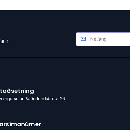
lfið.
taðsetning
ýningarsalur: Suðurlandsbraut 26
Farsímanúmer