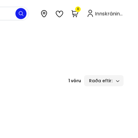
0
Innskráning
1
vöru
Raða eftir
: