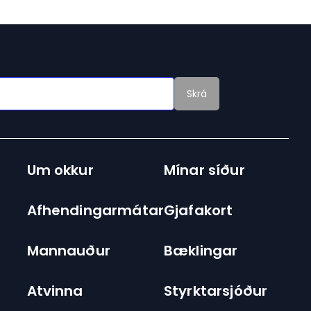
Skrá
Um okkur
Mínar síður
Afhendingarmátar
Gjafakort
Mannauður
Bæklingar
Atvinna
Styrktarsjóður