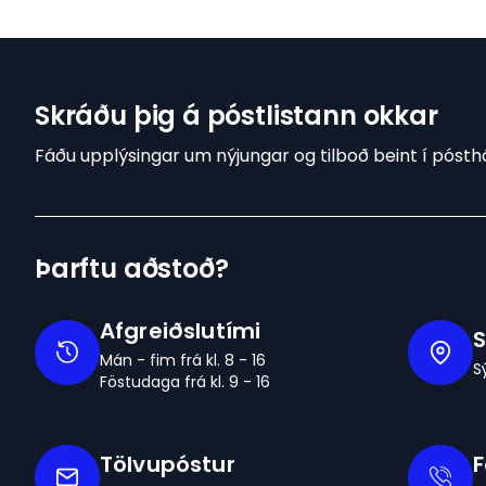
Skráðu þig á póstlistann okkar
Fáðu upplýsingar um nýjungar og tilboð beint í pósthó
Þarftu aðstoð?
Afgreiðslutími
S
Mán - fim frá kl. 8 - 16
S
Föstudaga frá kl. 9 - 16
Tölvupóstur