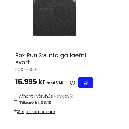
Fox Run Svunta gallaefni
svört
FOX-76505
16.995 kr
með VSK
Afhent í vöruhúsi
Reykjavík
Tilbúið kl. 08:10
Setja í samanburð