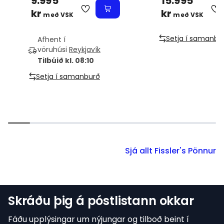
9.995
15.995
kr
kr
með VSK
með VSK
Setja í samanbu
Afhent í
vöruhúsi
Reykjavík
Tilbúið kl. 08:10
Setja í samanburð
Sjá allt Fissler's Pönnur
Skráðu þig á póstlistann okkar
Fáðu upplýsingar um nýjungar og tilboð beint í