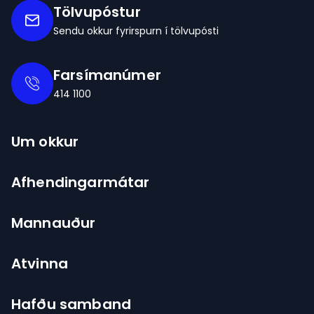
Tölvupóstur
Sendu okkur fyrirspurn í tölvupósti
Farsímanúmer
414 1100
Um okkur
Afhendingarmátar
Mannauður
Atvinna
Hafðu samband