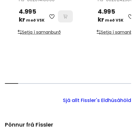
4.995
4.995
kr
kr
með VSK
með VSK
Setja í samanburð
Setja í samanbu
Sjá allt Fissler's Eldhúsáhöld
Pönnur frá Fissler