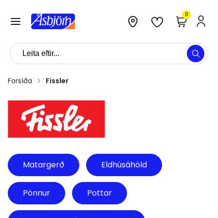
0
Forsíða
Fissler
Matargerð
Eldhúsáhöld
Pönnur
Pottar