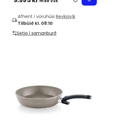
með VSK
Afhent í vöruhúsi
Reykjavík
Tilbúið kl. 08:10
Setja í samanburð