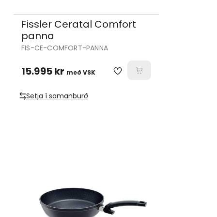
Fissler Ceratal Comfort
panna
FIS-CE-COMFORT-PANNA
15.995 kr
með VSK
Setja í samanburð