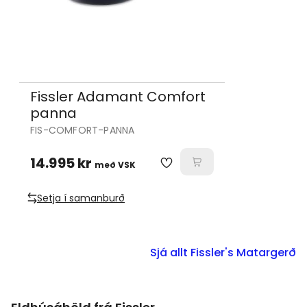
Fissler Adamant Comfort
panna
FIS-COMFORT-PANNA
14.995 kr
með VSK
Setja í samanburð
Sjá allt Fissler's Matargerð