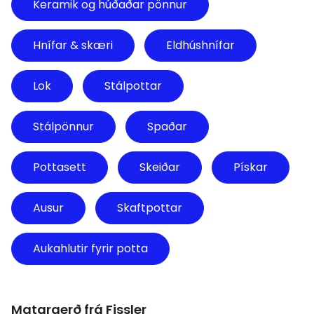
Keramik og húðaðar pönnur
Hnífar & skæri
Eldhúshnífar
Lok
Stálpottar
Stálpönnur
Spaðar
Pottasett
Skeiðar
Pískar
Ausur
Skaftpottar
Aukahlutir fyrir potta
Matargerð frá Fissler