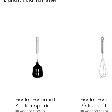
Eldhúsáhöld frá Fissler
Fissler Essential
Fissler Essen
Steikar spaði
Pískur stál 
gata silicon
FIS-00201410000
FIS-00202425000