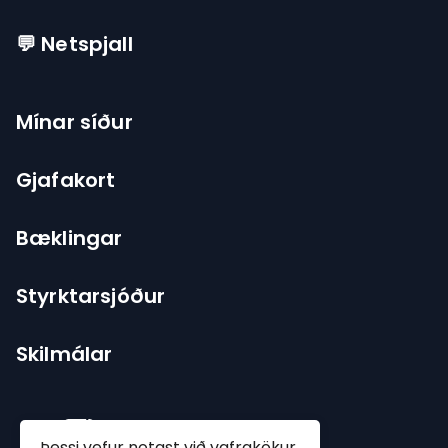
💬 Netspjall
Mínar síður
Gjafakort
Bæklingar
Styrktarsjóður
Skilmálar
Þessi vefur notast við vafrakökur